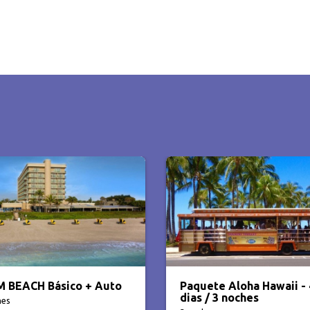
ete Aloha Hawaii - 4
Lo mejor de Las vegas -
 / 3 noches
Vegas y Gran Cañon en 4