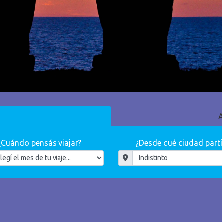
A
¿Cuándo pensás viajar?
¿Desde qué ciudad partí