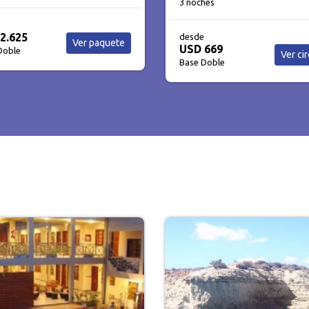
hes
3 noches
desde
669
USD 856
Ver circuito
Ver cir
Doble
Base Doble