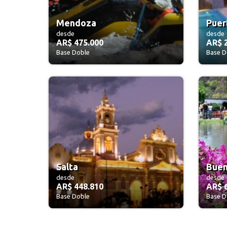
Mendoza
Puer
desde
desde
AR$ 475.000
AR$ 
Base Doble
Base D
Salta
Buen
desde
desde
AR$ 448.810
AR$ 
Base Doble
Base D