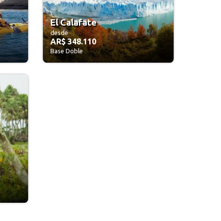
El Calafate
desde
AR$ 348.110
Base Doble