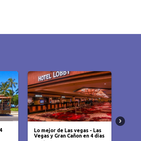
Los Ángeles y Las Vegas - 7
 Las
MIAMI
Dias / 6 noches
 dias
bus +