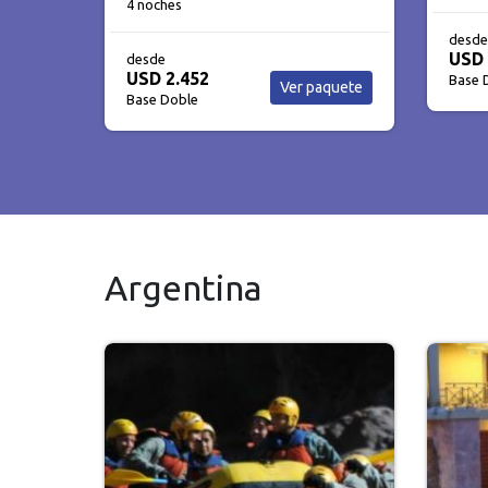
3 noc
desde
USD 2.625
desde
Ver paquete
USD 
Base Doble
aquete
Base 
Argentina