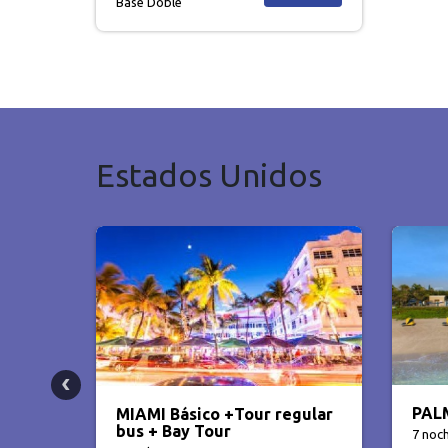
Base Doble
Estados Unidos
PALM BEACH Básico + Auto
Paqu
gular
dias
7 noches