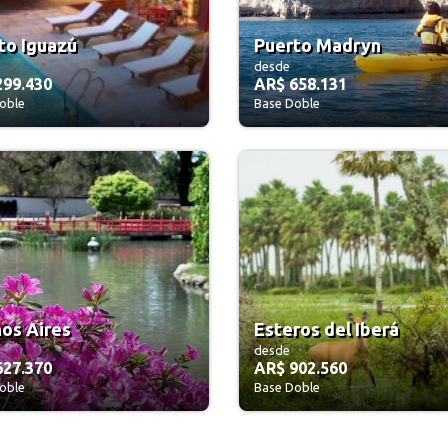
to Iguazú
Puerto Madryn
desde
299.430
AR$ 658.131
oble
Base Doble
os Aires
Esteros del Iberá
desde
627.370
AR$ 902.560
oble
Base Doble