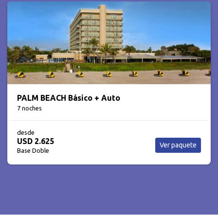
Paquete Aloha Hawaii - 4 dias / 3 noches
3 noches
desde
USD 669
Ver circuito
Base Doble