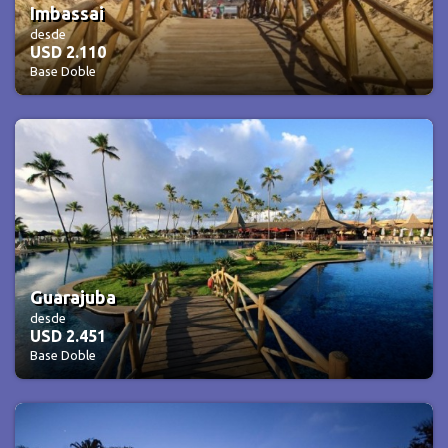
Imbassai
desde
USD 2.110
Base Doble
Guarajuba
desde
USD 2.451
Base Doble