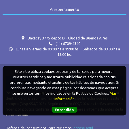
Arrepentimiento
Bacacay 3775 depto D - Ciudad de Buenos Aires
(11) 6709-4340
Lunes a Viernes de 09:00 hs a 19:00 hs. - Sábados de 09:00 hs a
13:00 hs.
Este sitio utiliza cookies propias y de terceros para mejorar
nuestros servicios y mostrarte publicidad relacionada con tus
preferencias mediante el análisis de tus hábitos de navegación. Si
Boton de arrepentimiento
continúas navegando en esta página, consideramos que aceptas
Podés cancelar tus compras realizadas de forma online o telefonica
su uso en los términos indicados en la Política de Cookies.
Más
dentro de un plazo máximo de 10 días desde la fecha que realizaste la
información
compra (Disp.954/2025). Según decreto 809/2024 las tarifas aéreas se
rigen por política tarifaria de la compañía aérea informada antes de la
Entendido
contratación.
Defensa del consumidor. Para reclamos
ingrese aquí