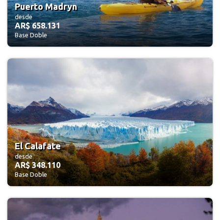
Puerto Madryn
desde
AR$ 658.131
Base Doble
El Calafate
desde
AR$ 348.110
Base Doble