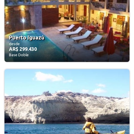
Puerto Iguazú
desde
AR$ 299.430
Base Doble