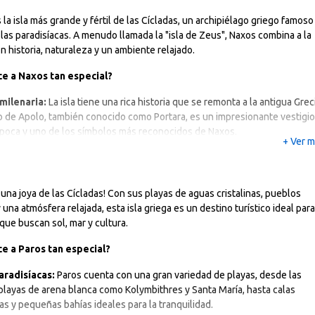
 la isla más grande y fértil de las Cícladas, un archipiélago griego famoso
slas paradisíacas. A menudo llamada la "isla de Zeus", Naxos combina a la
n historia, naturaleza y un ambiente relajado.
e a Naxos tan especial?
 milenaria:
La isla tiene una rica historia que se remonta a la antigua Greci
 de Apolo, también conocido como Portara, es un impresionante vestigio
época y uno de los símbolos más reconocidos de Naxos.
+ Ver 
 una joya de las Cícladas! Con sus playas de aguas cristalinas, pueblos
 una atmósfera relajada, esta isla griega es un destino turístico ideal para
que buscan sol, mar y cultura.
e a Paros tan especial?
aradisíacas:
Paros cuenta con una gran variedad de playas, desde las
layas de arena blanca como Kolymbithres y Santa María, hasta calas
s y pequeñas bahías ideales para la tranquilidad.