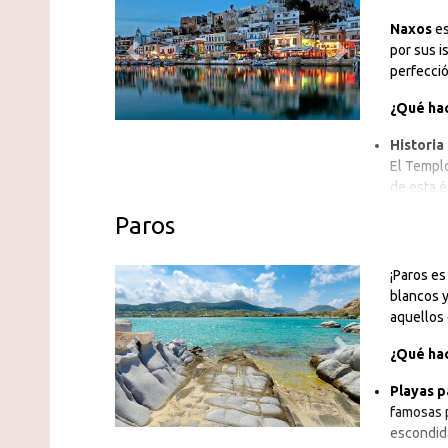
Naxos
es
por sus i
perfecció
Previous
Next
¿Qué hac
Historia
El Templo
de esta 
Paros
¡Paros es
blancos y
aquellos 
Previous
Next
¿Qué hac
Playas p
famosas p
escondida