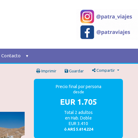
Contacto
Compartir
Imprimir
Guardar
Precio final por persona
desde
EUR 1.705
Total 2 adultos
en Hab. Doble
EUR 3.410
ó
AR$ 5.614.224