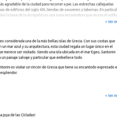
ás agradable de la ciudad para recorrer a pie. Las estrechas callejuelas
nas de edificios del siglo XIX, tiendas de souvenirs y tabernas. En particul
 (en la base de la Acrópolis) es una zona encantadora que recrea el estilo
te de un pueblo griego. Esta zona es donde se asentaron los trabajador
+ Ver 
es de la isla de Anafi, que fueron a Atenas para construir un palacio par
to.
 es considerada una de la más bellas islas de Grecia. Con sus costas que
 pasear por sus calles o ver el mundo pasar mientras se toma un café, l
 un mar azul y su arquitectura, esta ciudad regala un lugar único en el
Pláka son los museos. Junto a esta zona se encuentra el Monastíraki
 merece ser visitado. Siendo una isla ubicada en el mar Egeo, Santorini
ue es una mugrienta muestra de autentica vida ateniense, y el Psirri, que
 un paisaje salvaje y particular que embellece todo.
te está lleno de bares, restaurantes y discotecas de moda. Al otro lado
a está el barrio de Kolonáki que es mucho más moderno y rico que el rest
antorini es visitar un rincón de Grecia que tiene su encantodo expresado 
ada turística va de abril a octubre y el mes con más afluencia es agosto,
 esplendor.
ando la ciudad se llena de gente y hace un calor insoportable.
+ Ver 
a joya de las Cícladas!