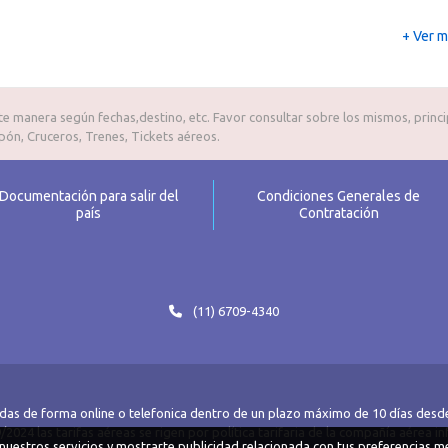
+ Ver 
e manera según fechas,destino, etc. Favor consultar sobre los mismos, princ
pón, Cruceros, Trenes, Tickets aéreos.
Documentación para salir del
Condiciones Generales de
país
Contratación
(11) 6709-4340
das de forma online o telefonica dentro de un plazo máximo de 10 días desde
2024 las tarifas aéreas se rigen por política tarifaria de la compañía aérea i
r nuestros servicios y mostrarte publicidad relacionada con tus preferencias me