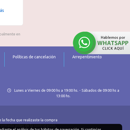
más
ipalmente en
Políticas de cancelación
Arrepentimiento
Lunes a Viernes de 09:00 hs a 19:00 hs. - Sábados de 09:00 hs a
13:00 hs.
 la fecha que realizaste la compra
nformada antes de la contratación.
diante el análisis de tus hábitos de navegación. Si continúas