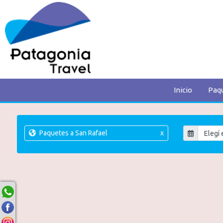
Inicio
Paq
Paquetes a San Rafael
x