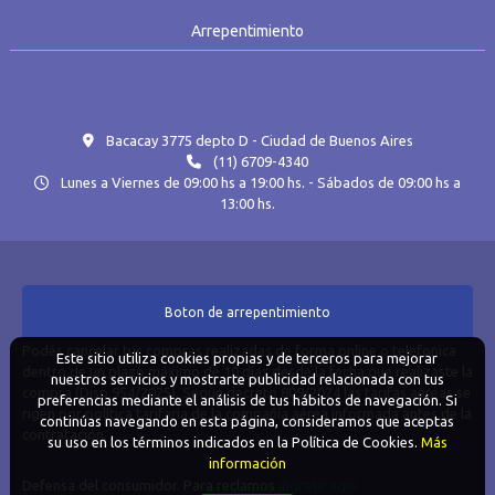
Arrepentimiento
Bacacay 3775 depto D - Ciudad de Buenos Aires
(11) 6709-4340
Lunes a Viernes de 09:00 hs a 19:00 hs. - Sábados de 09:00 hs a
13:00 hs.
Boton de arrepentimiento
Podés cancelar tus compras realizadas de forma online o telefonica
Este sitio utiliza cookies propias y de terceros para mejorar
dentro de un plazo máximo de 10 días desde la fecha que realizaste la
nuestros servicios y mostrarte publicidad relacionada con tus
compra (Disp.954/2025). Según decreto 809/2024 las tarifas aéreas se
preferencias mediante el análisis de tus hábitos de navegación. Si
rigen por política tarifaria de la compañía aérea informada antes de la
continúas navegando en esta página, consideramos que aceptas
contratación.
su uso en los términos indicados en la Política de Cookies.
Más
información
Defensa del consumidor. Para reclamos
ingrese aquí