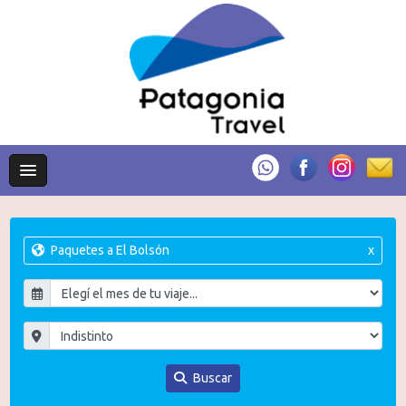
Paquetes a El Bolsón
x
Buscar